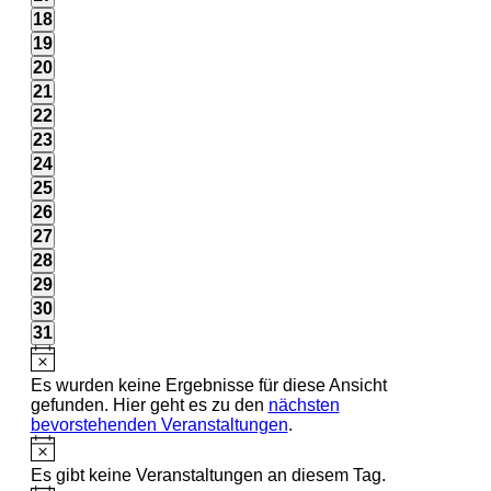
Veranstaltungen,
0
18
Veranstaltungen,
0
19
Veranstaltungen,
0
20
Veranstaltungen,
0
21
Veranstaltungen,
0
22
Veranstaltungen,
0
23
Veranstaltungen,
0
24
Veranstaltungen,
0
25
Veranstaltungen,
0
26
Veranstaltungen,
0
27
Veranstaltungen,
0
28
Veranstaltungen,
0
29
Veranstaltungen,
0
30
Veranstaltungen,
0
31
Veranstaltungen,
Es wurden keine Ergebnisse für diese Ansicht
gefunden. Hier geht es zu den
nächsten
bevorstehenden Veranstaltungen
.
Es gibt keine Veranstaltungen an diesem Tag.