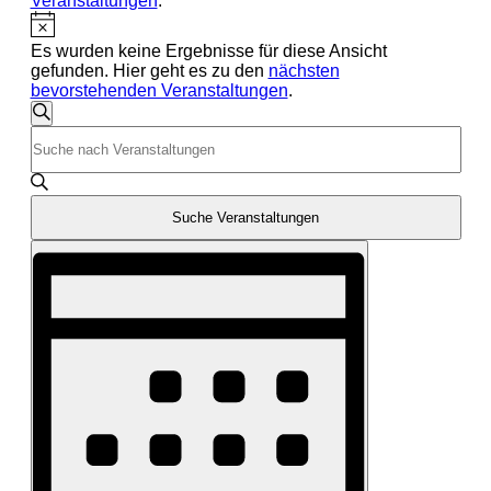
Veranstaltungen
.
Es wurden keine Ergebnisse für diese Ansicht
gefunden. Hier geht es zu den
nächsten
bevorstehenden Veranstaltungen
.
Veranstaltungen
Suche
Bitte
Suche
Schlüsselwort
und
eingeben.
Suche
Ansichten,
nach
Suche Veranstaltungen
Navigation
Veranstaltungen
Veranstaltung
Schlüsselwort.
Ansichten-
Navigation