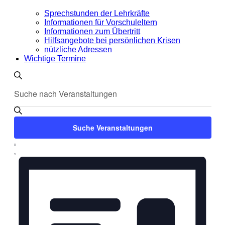
Sprechstunden der Lehrkräfte
Informationen für Vorschuleltern
Informationen zum Übertritt
Hilfsangebote bei persönlichen Krisen
nützliche Adressen
Wichtige Termine
Veranstaltungen
Bitte
Suche
Suche
Schlüsselwort
und
eingeben.
Suche
Ansichten,
nach
Suche Veranstaltungen
Veranstaltungen
Navigation
Schlüsselwort.
Veranstaltung
Liste
Ansichten-
Navigation