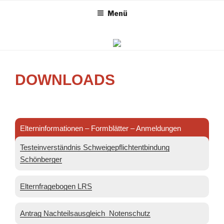
GRUNDSCHULE
Zum
Menü
Inhalt
EFFELTRICH
springen
DOWNLOADS
Elterninformationen – Formblätter – Anmeldungen
Testeinverständnis Schweigepflichtentbindung
Schönberger
Elternfragebogen LRS
Antrag Nachteilsausgleich_Notenschutz