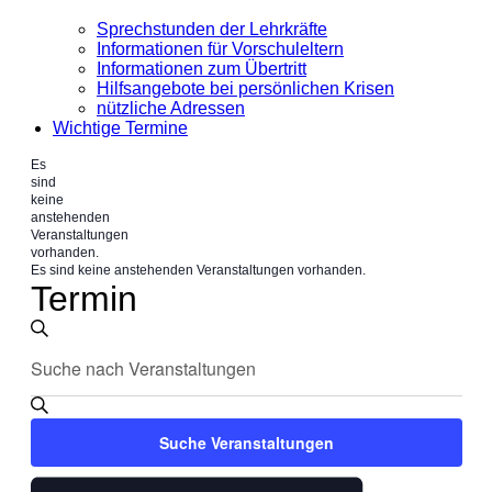
Sprechstunden der Lehrkräfte
Informationen für Vorschuleltern
Informationen zum Übertritt
Hilfsangebote bei persönlichen Krisen
nützliche Adressen
Wichtige Termine
Es
sind
keine
anstehenden
Veranstaltungen
vorhanden.
Es sind keine anstehenden Veranstaltungen vorhanden.
Termin
Veranstaltungen
Bitte
Suche
Suche
Schlüsselwort
und
eingeben.
Suche
Ansichten,
nach
Suche Veranstaltungen
Veranstaltungen
Navigation
Schlüsselwort.
Veranstaltung