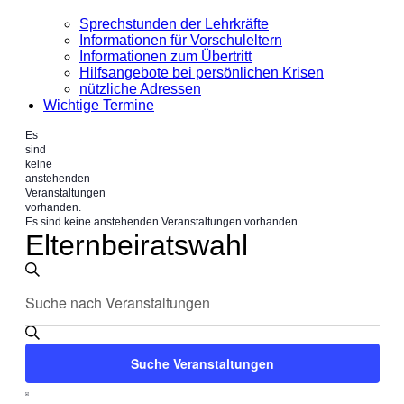
Sprechstunden der Lehrkräfte
Informationen für Vorschuleltern
Informationen zum Übertritt
Hilfsangebote bei persönlichen Krisen
nützliche Adressen
Wichtige Termine
Es
sind
keine
anstehenden
Veranstaltungen
vorhanden.
Es sind keine anstehenden Veranstaltungen vorhanden.
Elternbeiratswahl
Veranstaltungen
Bitte
Suche
Suche
Schlüsselwort
und
eingeben.
Suche
Ansichten,
nach
Suche Veranstaltungen
Veranstaltungen
Navigation
Schlüsselwort.
Veranstaltung