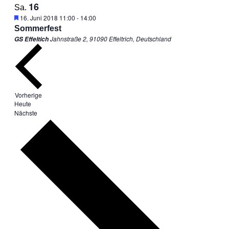
16
Sa.
Empfohlen
16. Juni 2018 11:00
-
14:00
Sommerfest
Jahnstraße 2, 91090 Effeltrich, Deutschland
GS Effeltich
Veranstaltungen
Vorherige
Heute
Veranstaltungen
Nächste